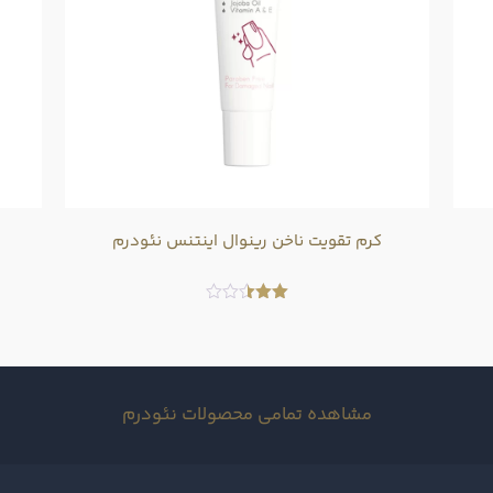
کرم تقویت ناخن رینوال اینتنس نئودرم
امتیاز
2.50
از 5
مشاهده تمامی محصولات نئودرم