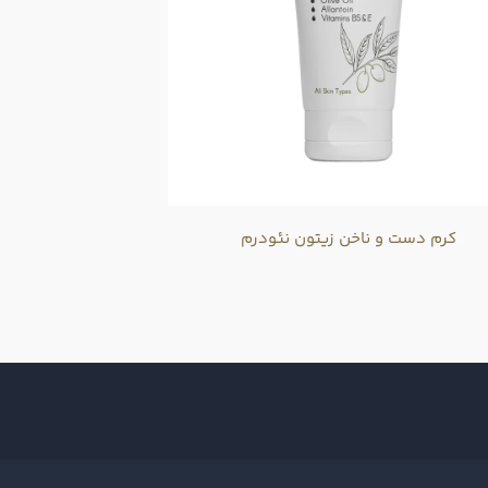
کرم دست و ناخن زیتون نئودرم