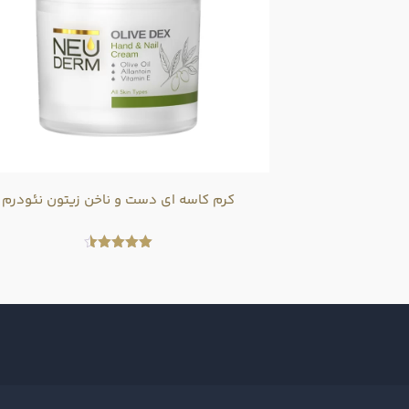
کرم کاسه ای دست و ناخن زیتون نئودرم
امتیاز
4.50
از 5