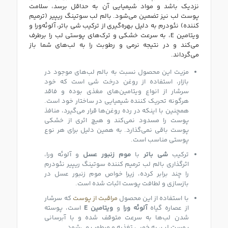
نزدیک‌ باشد و مواد شیمیایی آن به حداقل برسد، سلامت
پوست لب نیز تضمین می‌شود. بالم لب سوتینگ ریپیر (ترمیم
کننده) نئودرم به دلیل بهره‌گیری از ترکیب شی باتر، آلوئه‌ورا و
ویتامین E، به سرعت خشکی و ترک‌های پوستی لب را برطرف
می‌کند و در نتیجه نرمی و رطوبت را به لب‌های شما باز
می‌گرداند.
مزیت این محصول نسبت به بالم‌ لب‌های موجود در
بازار، استفاده از روغن درخت شی است که خود
سرشار از انواع ویتامین‌های مغذی بوده و فاقد
هرگونه تحریک‌ کننده شیمیایی در ساختار خود است.
همچنین با اینکه در رده روغن‌ها قرار می‌گیرد، منافذ
پوست را مسدود نمی‌کند و هیچ اثری از خشکی
پوست باقی نمی‌گذارد. به همین دلیل برای هر نوع
پوستی مناسب است.
ترکیب
شی باتر
با
موم زنبور عسل
و آلوئه ورا،
اثرگذاری بالم لب ترمیم کننده سوتینگ ریپیر نئودرم
را چند برابر کرده، زیرا خواص موم زنبور عسل در
بازسازی و لطافت پوست اثبات شده است.
با استفاده از این محصول
مراقبت از پوست
که سرشار
از عصاره گیاه
آلوئه‌ ورا
و
ویتامین E
است، پوسته
شدن لب‌ها به سرعت متوقف شده و با آبرسانی
پوست لب، به خوبی تغذیه و مرطوب می‌شود.