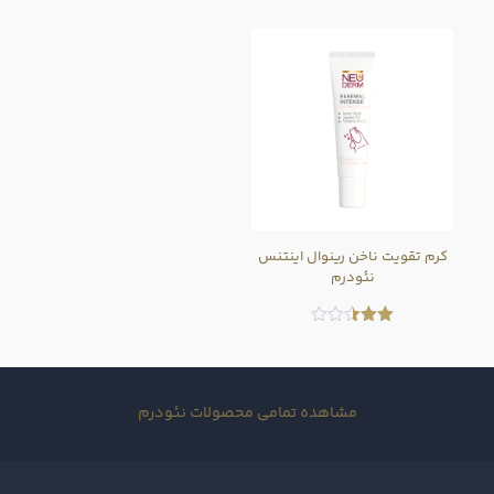
4.50
3.50
از 5
از 5
کرم تقویت ناخن رینوال اینتنس
نئودرم
امتیاز
2.50
از 5
مشاهده تمامی محصولات نئودرم