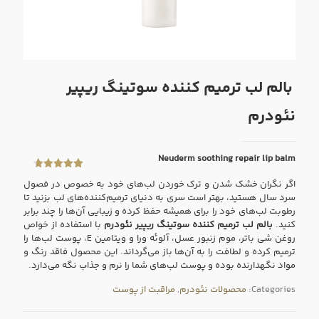
بالم لب ترمیم کننده سوتینگ ریپیر
نئودرم
Neuderm soothing repair lip balm
8
امتیازدهی
اگر نگران خشک شدن و ترک خوردن لب‌های خود به خصوص در فصول
4.75
از 5
در
سرد سال هستید، بهتر است سری به دنیای ترمیم‌کننده‌های لب بزنید تا
امتیازدهی
رطوبت لب‌های خود را برای همیشه حفظ کرده و زیبایی آن‌ها را چند برابر
مشتری
کنید.
بالم لب ترمیم کننده سوتینگ ریپیر نئودرم
با استفاده از خواص
روغن شی باتر، موم زنبور عسل، آلوئه ورا و ویتامین E، پوست لب‌ها را
ترمیم کرده و لطافت را به آن‌ها باز می‌گرداند. این محصول فاقد رنگ و
مواد نگهدارنده بوده و پوست لب‌های شما را نرم و جذاب نگه می‌دارد.
Categories:
محصولات نئودرم
,
مراقبت از پوست