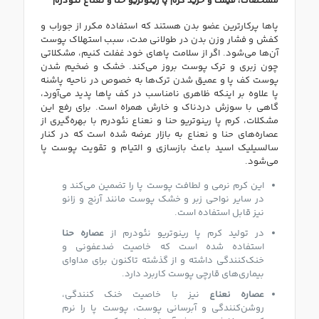
مشخصات، قیمت و خرید کرم پا رینوتریو حنا و نعناع نئودرم
پاها پرکارترین عضو بدن هستند که استفاده مکرر از جوراب و
کفش و فشار وزن بدن در طولانی مدت، سبب استهلاک پوست
آن‌ها می‌شود. اگر از سلامت پاهای خود غفلت کنیم، مشکلاتی
چون زبری و ترک پوست بروز می‌کند. خشک و ضخیم شدن
پوست کف پا و عمیق شدن ترک‌ها به خصوص در ناحیه پاشنه
پا علاوه بر اینکه ظاهری نامناسب در کف پاها پدید می‌آورد،
گاهی با سوزش دردناک و خارش همراه است. برای رفع این
مشکلات، کرم پا رینوتریو حنا و نعناع نئودرم با بهره‌گیری از
عصاره‌های حنا و نعناع به بازار عرضه شده‌‌ است که در کنار
سالسیلیک اسید باعث بازسازی و التیام و تقویت پوست پا
می‌شود.
این کرم نرمی و لطافت پوست پا را تضمین می‌کند و
در سایر نواحی زبر و خشک پوست مانند آرنج و زانو
نیز قابل استفاده‌ است.
در تولید کرم پا رینوتریو نئودرم از
عصاره حنا
استفاده شده‌ است که خاصیت ضدعفونی و
خنک‌کنندگی داشته و از گذشته تاکنون برای مداوای
بیماری‌های قارچی پوست کاربرد دارد.
عصاره نعناع
نیز با خاصیت خنک ‌کنندگی،
روشن‌کنندگی و آبرسانی پوست، پوست پا را نرم