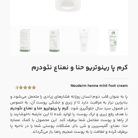
کرم پا رینوتریو حنا و نعناع نئودرم
Neuderm henna mint foot cream
2
امتیازدهی
پا به عنوان قلب دوم انسان روزانه فشارهای زیادی را متحمل می‌شود و
4.50
از 5
در
بنابراین نیاز به مراقبت دارد تا از زبری و خشکی پوست آن، به خصوص
امتیازدهی
در فصول سرد سال جلوگیری شود.
کرم پا رینوتریو حنا و نعناع نئودرم
مشتری
با هدف رفع زبری و ترک پوست پا تولید شده تا این عارضه ناخوشایند را
از پاها و پوست مفاصل شما برطرف کند. این محصول با کمک عصاره
حنا، نعناع، گلیسیرین و شی باتر، مشکلات پوستی شما را در ناحیه پا
برطرف کرده و لطافت را به پوست ضخیم پاها باز می‌گرداند.