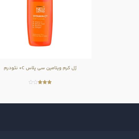
ژل کرم ویتامین سی پلاس C+ نئودرم
امتیاز
3.00
از 5