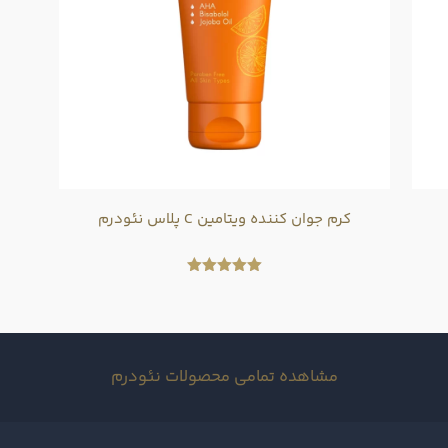
کرم جوان کننده ویتامین C پلاس نئودرم
امتیاز
5.00
از 5
مشاهده تمامی محصولات نئودرم