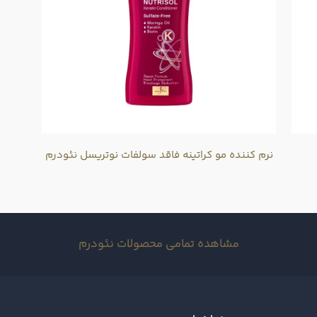
نرم کننده مو کراتینه فاقد سولفات نوتریسل نئودرم
مشاهده تمامی محصولات نئودرم