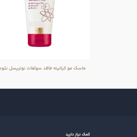
ماسک مو کراتینه فاقد سولفات نوتریسل نئود
کمک نیاز دارید