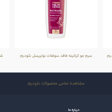
رم
سرم مو کراتینه فاقد سولفات نوتریسل نئودرم
شا
مشاهده تمامی محصولات نئودرم
درباره ما