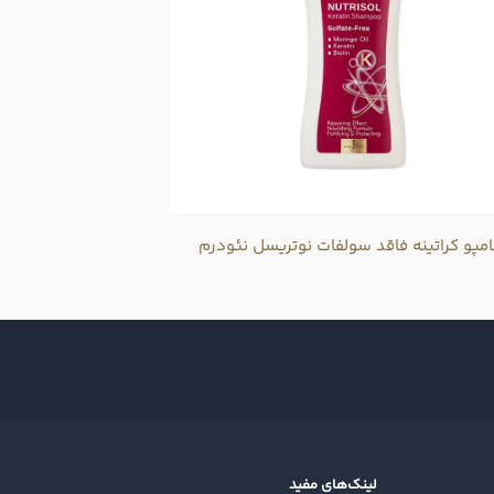
مپو کراتینه فاقد سولفات نوتریسل نئودرم
لینک‌های مفید