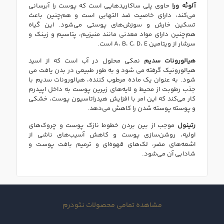
آلوئه
ورا
حاوی پلی ساکاریدهایی است که پوست را آبرسانی
می‌کند، دارای خاصیت ضد التهابی است و هم‌چنین باعث
تسکین خارش و سوزش‌های پوستی می‌شود
.
این گیاه
هم‌چنین دارای مواد معدنی مانند منیزیم، پتاسیم و زینک و
سرشار از ویتامین
A
E
،
D
،
C
،
B
،
است
.
هیالورونات
سدیم
نمکی محلول در آب است که از اسید
هیالورونیک گرفته می شود و به طور طبیعی در بدن یافت می
شود
.
به عنوان یک ماده مرطوب کننده، هیالورونات سدیم با
جذب رطوبت از محیط و لایه‌های زیرین پوست به داخل اپیدرم
کار می‌کند که این امر با افزایش هیدراتاسیون پوست، خشکی
و پوسته پوسته شدن را کاهش می‌دهد
.
رتینول
موجب از بین بردن خطوط نازک پوست و چروک‌های
اولیه، روشن‌سازی پوست و کاهش آسیب‌های ناشی از
اشعه‌های مضر، لک‌های قهوه‌ای و ترمیم بافت پوست و
شادابی آن می‌شود
.
مشاهده تمامی محصولات نئودرم