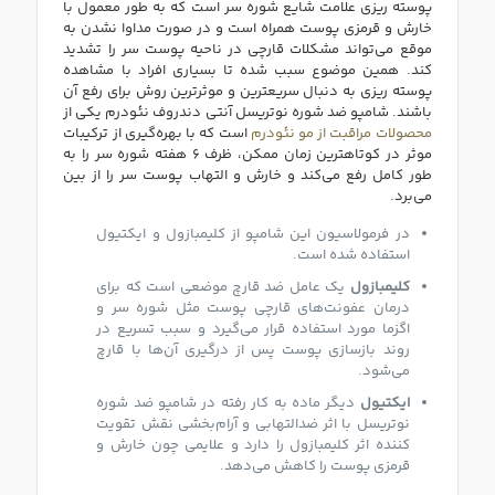
پوسته ریزی علامت شایع شوره سر است که به طور معمول با
خارش و قرمزی پوست همراه است و در صورت مداوا نشدن به
موقع می‌تواند مشکلات قارچی در ناحیه پوست سر را تشدید
کند. همین موضوع سبب شده تا بسیاری افراد با مشاهده
پوسته‌ ریزی به دنبال سریعترین و موثرترین روش برای رفع آن
باشند. شامپو ضد شوره نوتریسل آنتی دندروف نئودرم یکی از
محصولات مراقبت از مو نئودرم
است که با بهره‌گیری از ترکیبات
موثر در کوتاهترین زمان ممکن، ظرف ۶ هفته شوره سر را به
طور کامل رفع می‌کند و خارش و التهاب پوست سر را از بین
می‌برد.
در ‌فرمولاسیون این شامپو از کلیمبازول و ایکتیول
استفاده شده است.
کلیمبازول
یک عامل ضد قارچ موضعی است که برای
درمان عفونت‌های قارچی پوست مثل شوره سر و
اگزما مورد استفاده قرار می‌گیرد و سبب تسریع در
روند بازسازی پوست پس از درگیری آن‌ها با قارچ
می‌شود.
ایکتیول
دیگر ماده به کار رفته در شامپو ضد شوره
نوتریسل با اثر ضدالتهابی و آرام‌بخشی نقش تقویت
کننده اثر کلیمبازول را دارد و علایمی چون خارش و
قرمزی پوست را کاهش می‌دهد.