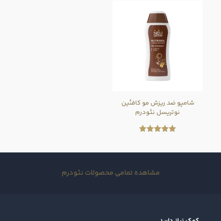
از 5
شامپو ضد ریزش مو کافئین
نوتریسل نئودرم
امتیاز
5.00
از 5
مشاهده تمامی محصولات نئودرم
کمک نیاز دارید