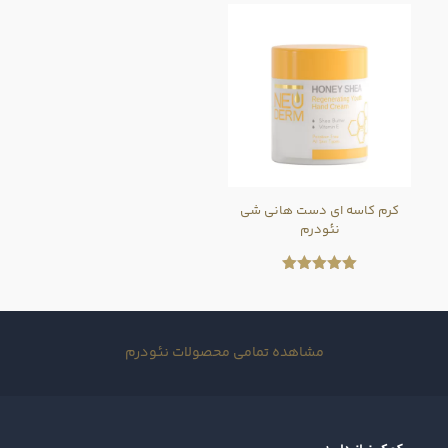
از 5
از 5
کرم کاسه ای دست هانی شی
نئودرم
امتیاز
5.00
از 5
مشاهده تمامی محصولات نئودرم