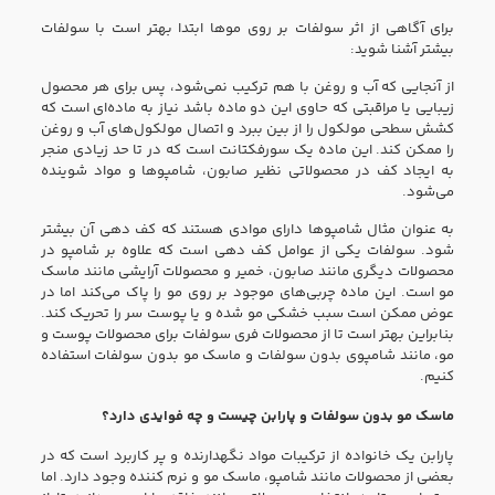
برای آگاهی از اثر سولفات بر روی موها ابتدا بهتر است با سولفات
بیشتر آشنا شوید:
از آنجایی که آب و روغن با هم ترکیب نمی‌شود، پس برای هر محصول
زیبایی یا مراقبتی که حاوی این دو ماده باشد نیاز به ماده‌ای است که
کشش سطحی مولکول را از بین ببرد و اتصال مولکول‌های آب و روغن
را ممکن کند. این ماده یک سورفکتانت است که در تا حد زیادی منجر
به ایجاد کف در محصولاتی نظیر صابون‌، شامپوها و مواد شوینده
می‌شود.
به عنوان مثال شامپوها دارای موادی هستند که کف دهی آن بیشتر
شود. سولفات یکی از عوامل کف دهی است که علاوه بر شامپو در
محصولات دیگری مانند صابون، خمیر و محصولات آرایشی مانند ماسک
مو است. این ماده چربی‌های موجود بر روی مو را پاک می‌کند اما در
عوض ممکن است سبب خشکی مو شده و یا پوست سر را تحریک کند.
بنابراین بهتر است تا از محصولات فری سولفات برای محصولات پوست و
مو، مانند شامپوی بدون سولفات و ماسک مو بدون سولفات استفاده
کنیم.
ماسک مو بدون سولفات و پارابن چیست و چه فوایدی دارد؟
پارابن یک خانواده از ترکیبات مواد نگهدارنده و پر کاربرد است که در
بعضی از محصولات مانند شامپو، ماسک مو و نرم کننده وجود دارد. اما