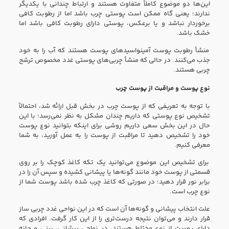
این‌ها دو موضوع کاملاً متفاوت هستند و ارتباط چندانی با یکدیگر
ندارند؛ یعنی گاه ممکن است پوستی چرب باشد اما از رطوبت کافی
برخوردار نباشد و یا برعکس، پوستی دارای رطوبت کافی باشد اما
خشک باشد.
منشأ رطوبت پوست آمینواسیدهای پوست هستند که آب را به خود
جذب می‌کنند. در حالی که منشأ چربی‌های پوستی غدد مخصوص ترشح
چربی هستند.
نوع پوست و مراقبت از پوست چرب
با توجه به تعریفی که از پوست چرب در بخش قبل ارائه شد، احتمالاً
تشخیص نوع پوستی که داریم چندان مشکل به نظر نمی‌رسد؛ با این
حال در این بخش سعی داریم روشی برای اینکه بتوانید نوع پوست
خود را تشخیص دهید تا مراقبت از پوست را به عمل آورید، به شما
معرفی کنیم.
برای تشخیص این موضوع می‌توانید یک تکه کاغذ کوچک را بر روی
قسمتی از پوست خود مانند گونه‌ها یا پیشانی کشیده و سپس آن را در
برابر نور قرار دهید؛ در صورتی که کاغذ چرب شده باشد پوست شما از
نوع چرب است.
علت انتخاب پیشانی و گونه‌ها آن است که در این نواحی غدد چربی ساز
قرار دارند و می‌توان نتیجه درست‌تری را از این کار گرفت. افرادی که
دارای پوست از نوع مختلط هستند، در نواحی پیشانی، بینی و چانه