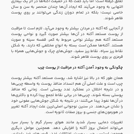
تعلق گرفته است؛ اما باید گفت که در حقیقت آکنه‌ها در اثر یک بیماری
التهابی به وجود می‌آیند که ایجاد آن‌ها چندان منحصر به سن و سال
خاصی نیست؛ بلکه در تمام دوران زندگی می‌توانند بر روی پوست
ظاهر شوند.
از آنجایی که آکنه در مردان بیشتر به وجود می‌آید، لازم است تا مراقبت
از پوست مستعد آکنه در آن‌ها بیشتر صورت گیرد و نواحی پوست
مستعد آکنه هم بیشتر نواحی مربوط به کمر، قفسه سینه و صورت
هستند. آکنه‌ها ممکن است بسته به انواع مختلفی که دارند، به شکل
نقاط ریز سیاه، نقاط ریز سفید، جوش‌های چرک و جوش‌هایی همراه با
قرمزی بر روی پوست ظاهر شوند.
چگونگی به وجود آمدن آکنه در مراقبت از پوست چرب
همان طور که در بالا نیز اشاره شد، پوست مستعد آکنه بیشتر پوست
چرب است و علت اصلی آن هم انسداد منافذ پوست به واسطه چربی‌ها
و در نتیجه اختلال در عملکرد غدد پوستی است. زمانی که منافذ
پوستی بسته شوند، چربی‌ها در برخی نقاط تجمع پیدا کرده و باکتری‌ها
در آن‌ها نفوذ پیدا می‌کنند؛ در نتیجه به شکل جوش‌هایی عفونی خود
را نشان می‌دهند. در سنین نوجوانی اصلی‌ترین علت ایجاد آکنه تغییر
در هورمون‌های جنسی و بروز صفات ثانویه است.
تغییرات دمایی بسیار شدید مانند هوای بسیار گرم یا بسیار سرد
می‌تواند احتمال بروز آکنه را افزایش دهد. همچنین عوامل دیگری
همچون استرس، چربی پوست، اختلالات غدد، قرص‌های ضد بارداری،