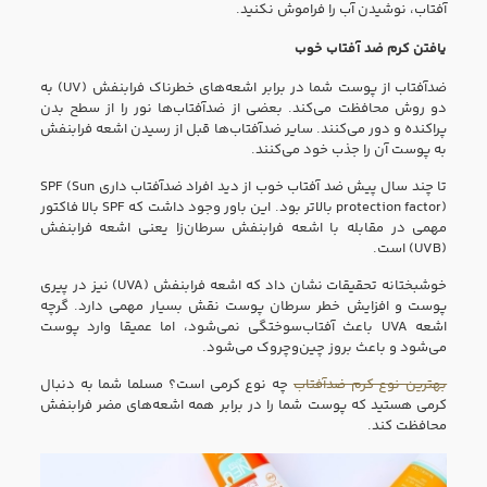
آفتاب، نوشیدن آب را فراموش نکنید.
یافتن کرم ضد آفتاب خوب
ضدآفتاب از پوست شما در برابر اشعه‌های خطرناک فرابنفش (UV) به
دو روش محافظت می‌کند. بعضی از ضدآفتاب‌ها نور را از سطح بدن
پراکنده و دور می‌کنند. سایر ضدآفتاب‌ها قبل از رسیدن اشعه فرابنفش
به پوست آن را جذب خود می‌کنند.
تا چند سال پیش ضد آفتاب خوب از دید افراد ضدآفتاب داری SPF (Sun
protection factor) بالاتر بود. این باور وجود داشت که SPF بالا فاکتور
مهمی در مقابله با اشعه فرابنفش سرطان‌زا یعنی اشعه فرابنفش
(UVB) است.
خوشبختانه تحقیقات نشان داد که اشعه فرابنفش (UVA) نیز در پیری
پوست و افزایش خطر سرطان پوست نقش بسیار مهمی دارد. گرچه
اشعه UVA باعث آفتاب‌سوختگی نمی‌شود،‌ اما عمیقا وارد پوست
می‌شود و باعث بروز چین‌وچروک می‌شود.
بهترین نوع کرم ضدآفتاب
چه نوع کرمی است؟ مسلما شما به دنبال
کرمی هستید که پوست شما را در برابر همه اشعه‌های مضر فرابنفش
محافظت کند.