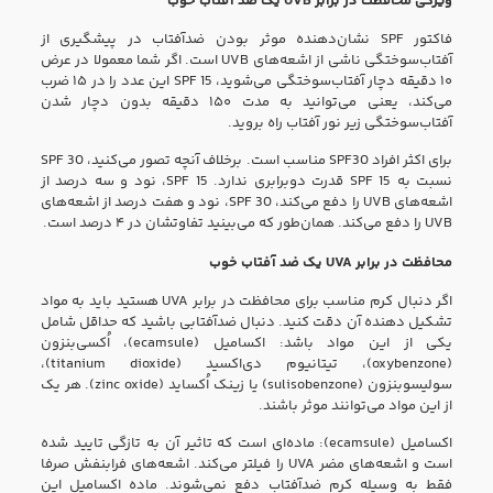
ویژگی محافظت در برابر UVB یک ضد آفتاب خوب
فاکتور SPF نشان‌دهنده موثر بودن ضدآفتاب در پیشگیری از
آفتاب‌سوختگی ناشی از اشعه‌های UVB است. اگر شما معمولا در عرض
۱۰ دقیقه دچار آفتاب‌سوختگی می‌شوید،‌ SPF 15 این عدد را در ۱۵ ضرب
می‌کند،‌ یعنی می‌توانید به مدت ۱۵۰ دقیقه بدون دچار شدن
آفتاب‌سوختگی زیر نور آفتاب راه بروید.
برای اکثر افراد SPF30 مناسب است. برخلاف آنچه تصور می‌کنید، SPF 30
نسبت به SPF 15 قدرت دوبرابری ندارد. SPF 15، نود و سه درصد از
اشعه‌های UVB را دفع می‌کند، SPF 30،‌ نود و هفت درصد از اشعه‌های
UVB را دفع می‌کند. همان‌طور که می‌بینید تفاوتشان در ۴ درصد است.
محافظت در برابر UVA یک ضد آفتاب خوب
اگر دنبال کرم مناسب برای محافظت در برابر UVA هستید باید به مواد
تشکیل دهنده آن دقت کنید. دنبال ضدآفتابی باشید که حداقل شامل
یکی از این مواد باشد:‌ اکسامیل (ecamsule)،‌ اُکسی‌بنزون
(oxybenzone)، تیتانیوم دی‌اکسید (titanium dioxide)،
سولیسوبنزون (sulisobenzone) یا زینک اُکساید (zinc oxide). هر یک
از این مواد می‌توانند موثر باشند.
اکسامیل (ecamsule): ماده‌ای است که تاثیر آن به تازگی تایید شده
است و اشعه‌های مضر UVA را فیلتر می‌کند. اشعه‌های فرابنفش صرفا
فقط به وسیله کرم ضدآفتاب دفع نمی‌شوند. ماده اکسامیل این