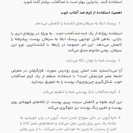
استفاده کنند. بنابراین بهتر است با ضدآفتاب بیشتر آشنا شوید.
اهمیت استفاده از کرم ضد آفتاب خوب
ریسک ابتلا به سرطان‌های کشنده را کاهش می‌دهد.
استفاده روزانه از یک
کرم ضد آفتاب خوب
، به ویژه در روزهای ابری یا
بارانی، به‌طرز قابل توجهی ریسک ابتلا به سرطان پوست پیشرفته را
کاهش می‌دهد. این امر خصوصا در رابطه با کشنده‌ترین نوع این
سرطان، یعنی ملانوم صدق می‌کند.
پوست شما را جوان نگه می‌دارد.
آیا می‌دانستید علت اصلی پیری زودرس صورت، قرارگرفتن در معرض
اشعه مضر فرابنفش است؟ با استفاده منظم از یک کرم ضدآفتاب
خوب، شکل‌گیری چین‌وچروک پوست را به تعویق بیندازید.
کرم ضدآفتاب تناژ پوستی شما را تنظیم می‌کند.
این کرم علاوه بر کاهش سرعت پیری پوست، از لکه‌های قهوه‌ای روی
پوست و تغییر رنگ پوست نیز جلوگیری می‌کند.
لایه اُزون در حال سوراخ شدن است. اُزون در برابر خورشید به
مثابه یک سپر برای زمین عمل می‌کند و اشعه‌های مضر UVC را
قبل از رسیدن به زمین به خودش جذب می‌کند. با از بین رفتن