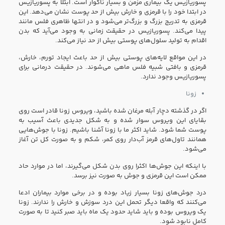
پسوریازیس یک بیماری مزمن و بسیار ناگوار است. ابتلا به پسوریازیس
در ابتدا خود را با قرمزی و خارش بیش از حد پوست نشان می‌دهد. این
قرمزی به تدریج بزرگ و بزرگ‌تر می‌شود و در انتها ظاهری فلس مانند
پیدا می‌کند. پسوریازیس در حقیقت زمانی به وجود می‌آید که بدن
اقدام به تولید سلول‌های پوستی بیش از حد نیاز می‌کند.
در این مواقع لایه‌های پوستی بیش از حد باعث ایجاد تورم، خارش،
قرمزی و بافتی شبیه فلس ماهی می‌شوند. در حقیقت درمانی برای
پسوریازیس وجود ندارد.
زونا
اگر در گذشته دچار آبله مرغان شده باشید، ویروس زونا قادر است روی
بقایای این ویروس سوار شده و به شکل جدیدی باعث آسیب به
پوست شما شود. شاید اکثر ما با زونا آشنا باشیم. زونا با جوش‌هایی
همانند تاول‌های قرمز آب‌دار روی کمر، شکم و به صورت کل تن آغاز
می‌شود.
با اینکه این جوش‌ها اکثرا روی بدن شکل می‌گیرند، اما در موارد حاد
ممکن است این قرمزی و جوش به صورت نیز برسد.
درد جوش‌های زونا بسیار زیاد بوده و در برخی موارد بیماران ادعا
می‌کنند که واقعا دیگر تحمل این درد سوزش و خارش را ندارند. زونا
یک ویروس بوده و باید شاید حدود یک ماه باید صبر کنید تا به صورت
کامل نابود شود.