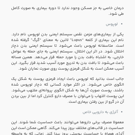
درمان خاصی به جز مسکن وجود ندارد تا دوره بیماری به صورت کامل
طی شود.
لوپوس
یکی از بیماری‌های مزمن نقص سیستم ایمنی بدن لوپوس نام دارد.
نام این بیماری از کلمه “Lupus” لاتین به معنای “گرگ” گرفته شده
است. متاسفانه لوپوس باعث می‌شود تا سیستم ایمنی بدن دچار
اختلال شود. در اثر این اختلال، سیستم ایمنی به جای حمله به عوامل
خارجی، به اشتباه بافت بدن را مورد حمله قرار می‌دهد. همین مساله
باعث می‌شود تا بافت بدن به تدریج مورد آسیب شدید قرار بگیرد. این
آسیب ممکن است به شکل قرمزی پوست روی صورت نمایان شود.
جالب است بدانید که لوپوس باعث ایجاد قرمزی پوست به شکل یک
الگوی خاص می‌شود. در اکثر موارد کسانی که دچار لوپوس شده
باشند، پوست صورت آن‌ها به شکل الگوی پروانه‌ای ملتهب می‌شود.
این پوست التهاب را می‌توان با مصرف دارو کنترل کرد اما از بین بردن
آن در گرو از بین رفتن بیماری است.
آلرژی به دارویی خاص
معمولا مصرف برخی دارو‌ها می‌توانند باعث حساسیت شما شوند. این
حساسیت در قالب‌های مختلف بروز پیدا می‌کند. گاهی ممکن است این
آلرژی همراه با حساسیت پوستی بروز پیدا کند. زمانی که به واسطه