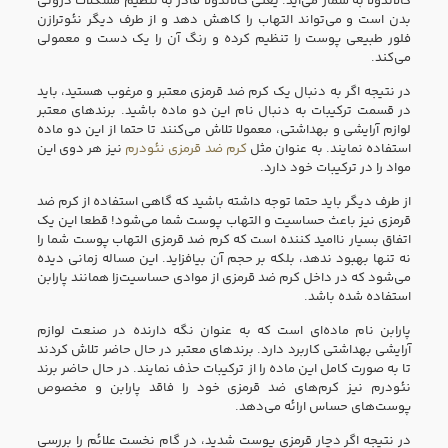
کالاندولا به شمار می‌آید. یعنی کالاندولا قادر به تنظیم مشکلات درونی
بدن است و می‌تواند التهاب را کاهش دهد و از طرف دیگر نئوترازن
فلور طبیعی پوست را تنظیم کرده و رنگ آن را یک دست و معمولی
می‌کند.
در نتیجه اگر به دنبال یک کرم ضد قرمزی معتبر و مرغوب هستید، باید
در قسمت ترکیبات به دنبال نام این دو ماده باشید. برند‌های معتبر
لوازم آرایشی و بهداشتی، معمولا تلاش می‌کنند تا حتما از این دو ماده
استفاده نمایند. به عنوان مثل
کرم ضد قرمزی نئودرم
نیز هر دوی این
مواد را در ترکیبات خود دارد.
از طرف دیگر باید حتما توجه داشته باشید که گاهی استفاده از کرم ضد
قرمزی نیز باعث حساسیت و التهاب پوست شما می‌شود! قطعا این یک
اتفاق بسیار نا‌امید کننده است که کرم ضد قرمزی التهاب پوست شما را
نه تنها بهبود ندهد، بلکه بر حجم آن بیافزاید. این مساله زمانی دیده
می‌شود که در داخل کرم ضد قرمزی از موادی حساسیت‌زا همانند پارابن
استفاده شده باشد.
پارابن نام ماده‌ای است که به عنوان نگه دارنده در صنعت لوازم
آرایشی بهداشتی کاربرد دارد. برند‌های معتبر در حال حاضر تلاش کردند
تا به صورت کامل این ماده را از ترکیبات حذف نمایند. در حال حاضر برند
نئودرم نیز کرم‌های ضد قرمزی خود را فاقد پارابن و مخصوص
پوست‌های حساس ارائه می‌دهد.
در نتیجه اگر دچار قرمزی پوست شدید، در گام نخست علائم را بررسی