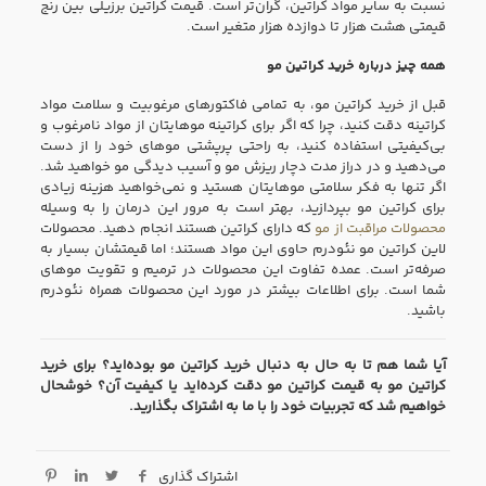
نسبت به سایر مواد کراتین، گران‌تر است. قیمت کراتین برزیلی بین رنج
قیمتی هشت هزار تا دوازده هزار متغیر است.
همه چیز درباره خرید کراتین مو
قبل از خرید کراتین مو، به تمامی فاکتور‌های مرغوبیت و سلامت مواد
کراتینه دقت کنید، چرا که اگر برای کراتینه مو‌هایتان از مواد نامرغوب و
بی‌کیفیتی استفاده کنید، به راحتی پرپشتی مو‌های خود را از دست
می‌دهید و در دراز مدت دچار ریزش مو و آسیب دیدگی مو خواهید شد.
اگر تنها به فکر سلامتی موهایتان هستید و نمی‌خواهید هزینه زیادی
برای کراتین مو بپردازید، بهتر است به مرور این درمان را به وسیله
محصولات مراقبت از مو
که دارای کراتین هستند انجام دهید. محصولات
لاین کراتین مو نئودرم حاوی این مواد هستند؛ اما قیمتشان بسیار به
صرفه‌تر است. عمده تفاوت این محصولات در ترمیم و تقویت موهای
شما است. برای اطلاعات بیشتر در مورد این محصولات همراه نئودرم
باشید.
آیا شما هم تا به حال به دنبال خرید کراتین مو بوده‌اید؟ برای خرید
کراتین مو به قیمت کراتین مو دقت کرده‌اید یا کیفیت آن؟ خوشحال
خواهیم شد که تجربیات خود را با ما به اشتراک بگذارید.
اشتراک گذاری