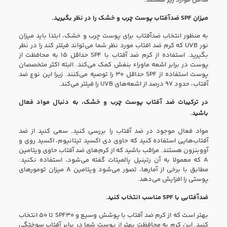
شامل موارد زیر هستند:
میزان SPF ضدآفتاب پوست چرب و خشک را در نظر بگیرید.
به منظور انتخاب ضدآفتاب برای پوست چرب و خشک، ابتدا باید میزان
نور UVB که کرم ضد افتاب مورد نظر شما می‌تواند فیلتر کند را در نظر
بگیرید. استفاده از کرم ضد آفتاب با SPF حداقل ۱۵ به محافظت از
پوست در برابر اشعه ماوراء بنفش کمک می‌کند. البته اکثر متخصصان
پوست استفاده از SPF حداقل ۳۰ را توصیه می‌کنند. زیرا این نوع ضد
آفتاب، حدود ۹۷ درصد از اشعه‌های UVB را فیلتر می‌کند.
در ترکیبات ضد آفتاب پوست چرب و خشک، به دنبال مواد فعال
باشید.
مواد فعال موجود در ضد آفتاب را بررسی کنید. سعی کنید از ضد
آفتاب‌هایی استفاده کنید که حاوی دی اکسید تیتانیوم، اکسید روی و
آووبنزون هستند. مراقب باشید که از کرم‌های ضد آفتاب حاوی ویتامین
A که معمولا به آن رتینیل پالمیتات گفته می‌شود، استفاده نکنید.
مطابق با برخی از آمار‌ها، تصور می‌شود ویتامین A میزان تومور‌های
پوستی را افزایش می‌دهد.
ضدآفتابی با SPF مناسب انتخاب کنید.
بهتر است که از کرم ضد آفتاب با پوشش وسیع و SPF۳۰ تا ۵۰ انتخاب
کنید. این کرم به محافظت بهتر از پوست شما در برابر آفتاب سوختگی