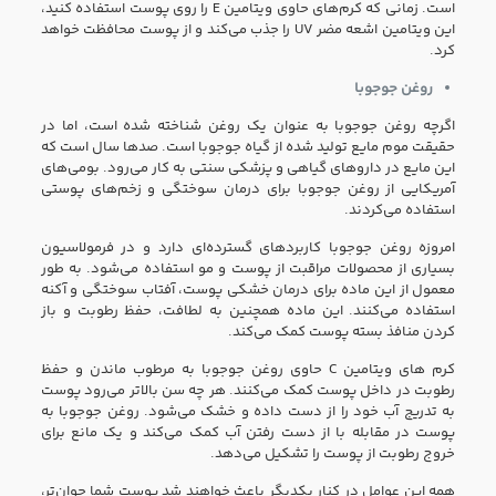
است. زمانی که کرم‌های حاوی ویتامین E را روی پوست استفاده کنید،
این ویتامین اشعه مضر UV را جذب می‌کند و از پوست محافظت خواهد
کرد.
روغن جوجوبا
اگرچه روغن جوجوبا به عنوان یک روغن شناخته شده است، اما در
حقیقت موم مایع تولید شده از گیاه جوجوبا است. صدها سال است که
این مایع در داروهای گیاهی و پزشکی سنتی به کار می‌رود. بومی‌های
آمریکایی از روغن جوجوبا برای درمان سوختگی و زخم‌های پوستی
استفاده می‌کردند.
امروزه روغن جوجوبا کاربردهای گسترده‌ای دارد و در فرمولاسیون
بسیاری از محصولات مراقبت از پوست و مو استفاده می‌شود. به طور
معمول از این ماده برای درمان خشکی پوست، آفتاب سوختگی و آکنه
استفاده می‌کنند. این ماده همچنین به لطافت، حفظ رطوبت و باز
کردن منافذ بسته پوست کمک می‌کند.
کرم های ویتامین C حاوی روغن جوجوبا به مرطوب ماندن و حفظ
رطوبت در داخل پوست کمک می‌کنند. هر چه سن بالاتر می‌رود پوست
به تدریج آب خود را از دست داده و خشک می‌شود. روغن جوجوبا به
پوست در مقابله با از دست رفتن آب کمک می‌کند و یک مانع برای
خروج رطوبت از پوست را تشکیل می‌دهد.
همه این عوامل در کنار یکدیگر باعث خواهند شد پوست شما جوان‌تر،