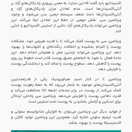
اکسیداتیو باید گفت که این عبارت به معنی پیروزی رادیکال‌های آزاد بر
آنتی‌اکسیدان‌ها است. عدم تعادل میان رادیکال‌های آزاد و
آنتی‌اکسیدان‌ها باعث ضعف سیستم ایمنی بدن می‌شود و وجود
ویتامین سی، نقش مهمی در حفظ این تعادل ایفا می‌کند. این
ویتامین می‌تواند رادیکال‌های آزاد ناشی از استرس اکسیداتیو را خنثی
کند.
ویتامین سی به پوست کمک می‌کند تا با قدرت طبیعی خود، مشکلات
پوست را التیام بخشیده و اختلالات رنگدانه‌ای و التهاب‌ها را بهبود
دهد. این ویتامین می‌تواند چندین عمل را همزمان انجام ‌دهد. این
ماده فعال با نفوذ به لایه‌های عمیق پوست قادر است خطوط ریز روی
پوست را کاهش دهد، سطوح پوست را صاف کند و درخشندگی پوست
را افزایش دهد.
ویتامین C در کنار اسید هیالورونیک یکی از قدرتمندترین
آنتی‌اکسیدان‌های موجود به شمار می‌رود که به حفظ رطوبت پوست
کمک می‌کند، از پوست در برابر صدمات اشعه UV محافظت می‌کند و
قدرت دفاعی پوست را افزایش می‌دهد. ویتامین سی راه‌حلی ایده‌آل
برای تسکین و آرامش بخشیدن به پوست تحت استرس است.
از فواید دیگر این ویتامین می‌توان به افزایش متابولیسم سلولی و
قدرت ترمیم سلولی اشاره کرد، همچنین این ویتامین تولید کلاژن و
الاستیسیته پوست را بهبود بخشد.