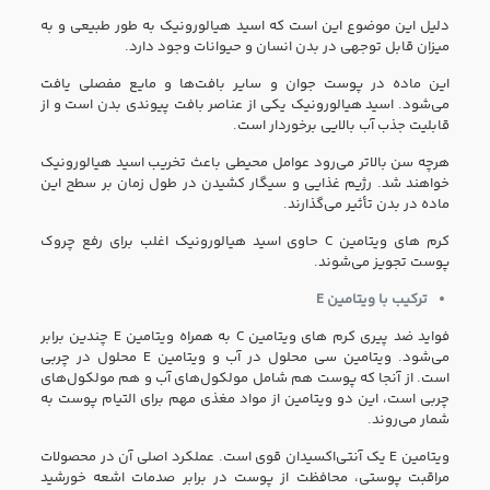
دلیل این موضوع این است که اسید هیالورونیک به طور طبیعی و به
میزان قابل توجهی در بدن انسان و حیوانات وجود دارد.
این ماده در پوست جوان و سایر بافت‌ها و مایع مفصلی یافت
می‌شود. اسید هیالورونیک یکی از عناصر بافت پیوندی بدن است و از
قابلیت جذب آب بالایی برخوردار است.
هرچه سن بالاتر می‌رود عوامل محیطی باعث تخریب اسید هیالورونیک
خواهند شد. رژیم غذایی و سیگار کشیدن در طول زمان بر سطح این
ماده در بدن تأثیر می‌گذارند.
کرم های ویتامین C حاوی اسید هیالورونیک اغلب برای رفع چروک‌
پوست تجویز می‌شوند.
ترکیب با ویتامین
E
فواید ضد پیری کرم های ویتامین C به همراه ویتامین E چندین برابر
می‌شود. ویتامین سی محلول در آب و ویتامین E محلول در چربی
است. از آنجا که پوست هم شامل مولکول‌های آب و هم مولکول‌های
چربی است، این دو ویتامین از مواد مغذی مهم برای التیام پوست به
شمار می‌روند.
ویتامین E یک آنتی‌اکسیدان قوی است. عملکرد اصلی آن در محصولات
مراقبت‌ پوستی، محافظت از پوست در برابر صدمات اشعه خورشید