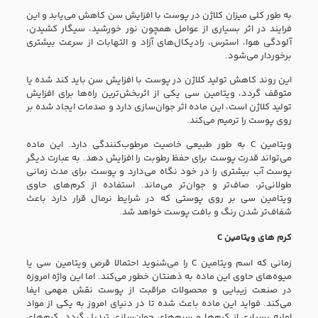
به طور کلی میزان کلاژن در پوست با افزایش سن کاهش می‌یابد و این
فرایند در اثر بسیاری از عوامل همچون نور خورشید، سیگار کشیدن،
آلودگی هوا، استرس، رادیکال‌های آزاد و التهابات از سرعت بیشتری
برخوردار می‌شود.
این روند کاهش تولید کلاژن در پوست با افزایش سن باید کند شده یا
متوقف گردد، ویتامین سی یکی از اثربخش‌ترین راه‌ها برای افزایش
تولید کلاژن است، این ماده اثر جوان‌سازی دارد و صدمات ایجاد شده بر
روی پوست را ترمیم می‌کند.
ویتامین C به طور طبیعی خاصیت مرطوب‌کنندگی دارد. این ماده
می‌تواند قدرت پوست برای حفظ رطوبت را افزایش دهد. به عبارت دیگر
پوست آب بیشتری را در خود نگاه می‌دارد و پوست برای مدت زمانی
طولانی‌تر، صاف‌تر و جوان‌تر می‌ماند. استفاده از کرم‌های حاوی
ویتامین سی بر روی پوستی که در شرایط نرمال قرار دارد باعث
شفاف‌تر شدن رنگ و بافت پوست خواهد شد.
کرم های ویتامین C
زمانی که اسم ویتامین C را می‌شنوید احتمالا قرص ویتامین سی یا
میوه‌های حاوی این ماده به ذهنتان خطور می‌کند. اما این واژه امروزه
در صنعت زیبایی و محصولات مراقبت از پوست نقش مهمی ایفا
می‌کند. فواید این ماده باعث شده تا در دنیای امروز به یکی از مواد
اولیه بسیاری از کرم‌ها و سرم‌های جوان‌سازی تبدیل گردد. کرم‌های