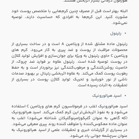
هورمون درمانی بسیار اثربخش هستند.
البته بهتر است قبل از مصرف چنین کرم‌هایی با متخصص پوست خود
مشورت کنید. این کرم‌ها به افرادی که حساسیت دارند، توصیه
نمی‌شود.
رتینول
رتینول ماده مشتق شده از ویتامین A است و در ساخت بسیاری از
محصولات مراقبت از پوست و ضد پیری به کار می‌رود. کرم های
ویتامین C حاوی رتینول به ویژه برای جوان‌سازی و افزایش تولید کلاژن
در پوست توصیه شده است. رتینول علاوه بر فواید ضد چروک، از
خاصیت روشن‌کنندگی و مرطوب‌کنندگی نیز برخوردار است و به حفظ
رطوبت پوست کمک می‌کند. به علاوه اثربخشی رتینال بر بهبود صدمات
ناشی از نور خورشید و تحریک تولید کلاژن پوست در بسیاری از
تحقیقات به اثبات رسیده است.
اسید هیالورونیک
اسید هیالورونیک اغلب در فرمولاسیون کرم های ویتامین C استفاده
می‌شود و به نفوذ اثربخش‌تر این کرم کمک می‌کند. اسید هیالورونیک
(که گاهی به عنوان گلیکوزامینوگلیکان شناخته می‌شود) اغلب به
عنوان ماده معکوس‌کننده یا متوقف کننده روند پیری معرفی می‌شود.
در بسیاری از گزارشات خبری و تحقیقات علمی از اسید هیالورونیک به
عنوان سرچشمه جوانی یاد می‌شود.