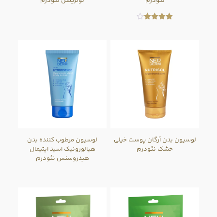
نئودرم
نوتریسل نئودرم
امتیاز
4.09
از 5
لوسیون بدن آرگان پوست خیلی
لوسیون مرطوب کننده بدن
خشک نئودرم
هیالورونیک اسید اپتیمال
هیدروسنس نئودرم