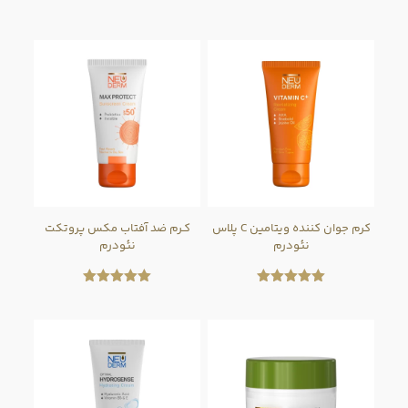
کرم جوان کننده ویتامین C پلاس
کـرم ضد آفتاب مکس پروتکت
نئودرم
نئودرم
امتیاز
امتیاز
5.00
5.00
از 5
از 5