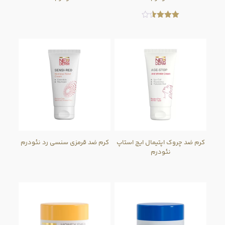
امتیاز
3.50
از 5
کرم ضد چروک اپتیمال ایج استاپ
کرم ضد قرمزی سنسی رد نئودرم
نئودرم