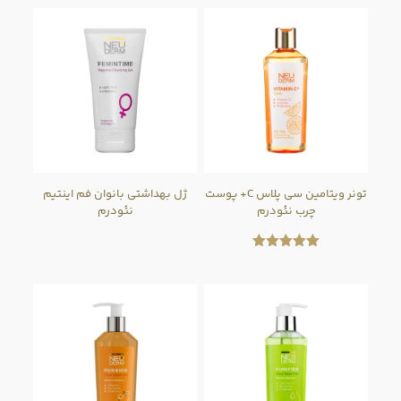
از 5
تونر ویتامین سی پلاس C+ پوست
ژل بهداشتی بانوان فم اینتیم
چرب نئودرم
نئودرم
امتیاز
5.00
از 5